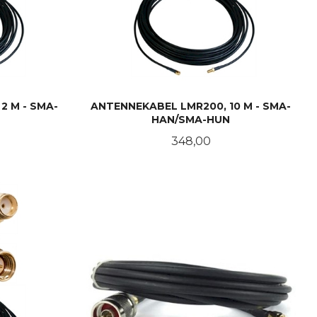
2 M - SMA-
ANTENNEKABEL LMR200, 10 M - SMA-
HAN/SMA-HUN
Pris
348,00
KJØP