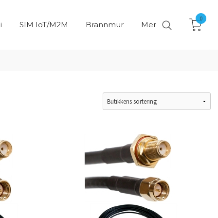
0
i
SIM IoT/M2M
Brannmur
Mer