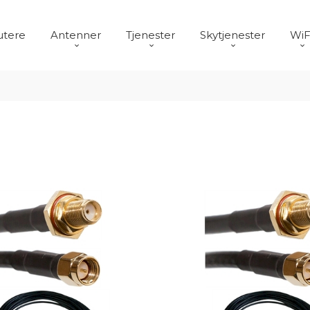
utere
Antenner
Tjenester
Skytjenester
WiF