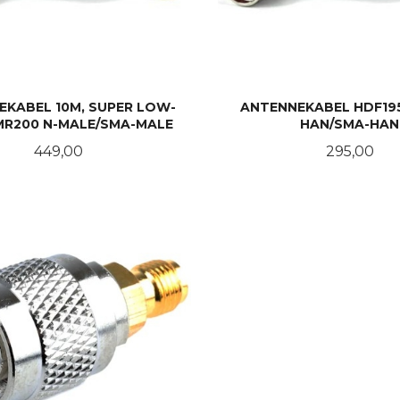
EKABEL 10M, SUPER LOW-
ANTENNEKABEL HDF195,
MR200 N-MALE/SMA-MALE
HAN/SMA-HAN
Pris
Pris
449,00
295,00
KJØP
KJØP