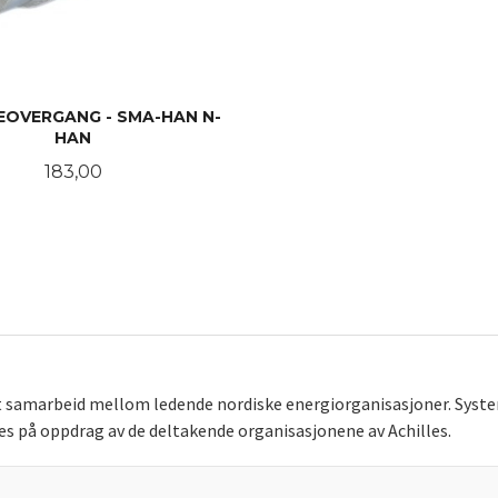
OVERGANG - SMA-HAN N-
HAN
Pris
183,00
KJØP
kt samarbeid mellom ledende nordiske energiorganisasjoner. Syste
ives på oppdrag av de deltakende organisasjonene av Achilles.