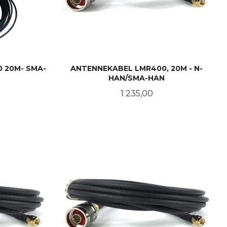
 20M- SMA-
ANTENNEKABEL LMR400, 20M - N-
HAN/SMA-HAN
Pris
1 235,00
KJØP