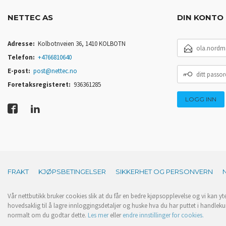
NETTEC AS
DIN KONTO
E-
Adresse:
Kolbotnveien 36, 1410 KOLBOTN
POSTADRESSE
Telefon:
+4766810640
DITT
E-post:
post@nettec.no
PASSORD
Foretaksregisteret:
936361285
FRAKT
KJØPSBETINGELSER
SIKKERHET OG PERSONVERN
Vår nettbutikk bruker cookies slik at du får en bedre kjøpsopplevelse og vi kan yt
hovedsaklig til å lagre innloggingsdetaljer og huske hva du har puttet i handleku
normalt om du godtar dette.
Les mer
eller
endre innstillinger for cookies.