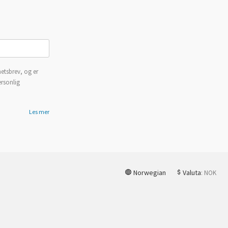
etsbrev, og er
ersonlig
Les mer
Norwegian
Valuta
: NOK