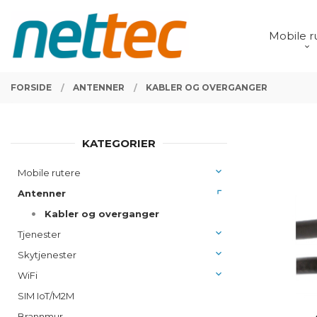
Gå
Lukk
PRODUKTER
til
Mobile r
innholdet
FORSIDE
ANTENNER
KABLER OG OVERGANGER
KATEGORIER
Mobile rutere
Antenner
Kabler og overganger
Tjenester
Skytjenester
WiFi
SIM IoT/M2M
Brannmur