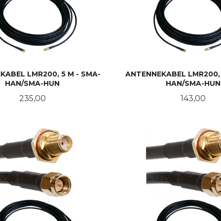
ABEL LMR200, 5 M - SMA-
ANTENNEKABEL LMR200, 
HAN/SMA-HUN
HAN/SMA-HUN
Pris
Pris
235,00
143,00
KJØP
KJØP