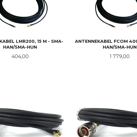
ABEL LMR200, 15 M - SMA-
ANTENNEKABEL FCOM 400
HAN/SMA-HUN
HAN/SMA-HUN
Pris
Pris
404,00
1 779,00
KJØP
KJØP