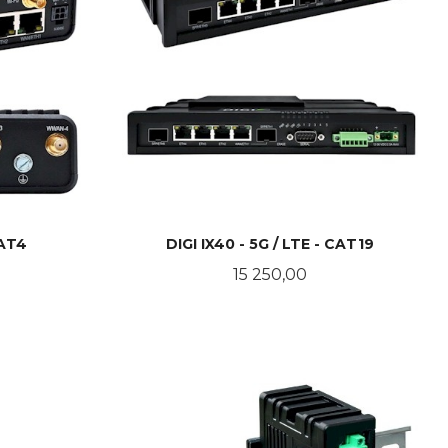
CAT4
DIGI IX40 - 5G / LTE - CAT19
Pris
15 250,00
KJØP