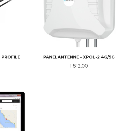
 PROFILE
PANELANTENNE - XPOL-2 4G/5G
Pris
1 812,00
KJØP