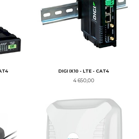
CAT4
DIGI IX10 - LTE - CAT4
Pris
4 650,00
KJØP