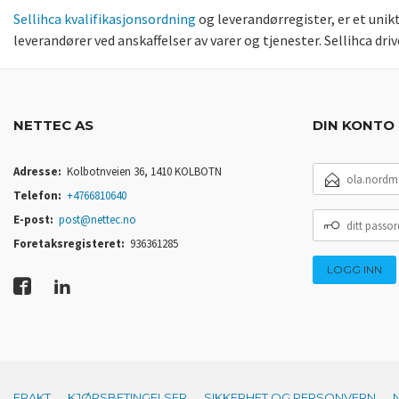
Sellihca kvalifikasjonsordning
og leverandørregister, er et uni
leverandører ved anskaffelser av varer og tjenester. Sellihca dr
NETTEC AS
DIN KONTO
E-
Adresse:
Kolbotnveien 36, 1410 KOLBOTN
POSTADRESSE
Telefon:
+4766810640
DITT
E-post:
post@nettec.no
PASSORD
Foretaksregisteret:
936361285
FRAKT
KJØPSBETINGELSER
SIKKERHET OG PERSONVERN