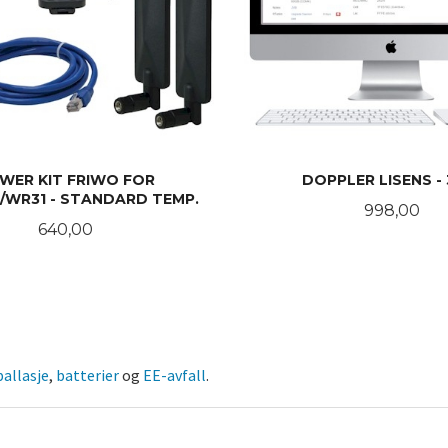
WER KIT FRIWO FOR
DOPPLER LISENS - 
20/WR31 - STANDARD TEMP.
Pris
998,00
Pris
640,00
KJØP
KJØP
allasje
,
batterier
og
EE-avfall
.