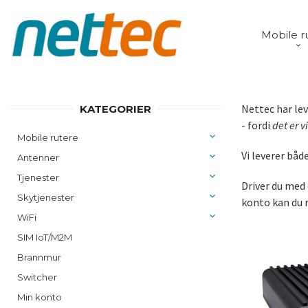
Gå
Lukk
PRODUKTER
til
Mobile r
innholdet
Nettec har le
KATEGORIER
- fordi
det er v
Mobile rutere
Vi leverer bå
Antenner
Tjenester
Driver du med
Skytjenester
konto kan du r
WiFi
SIM IoT/M2M
Brannmur
Switcher
Min konto