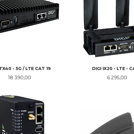
 TX40 - 5G / LTE CAT 19
DIGI IX20 - LTE - 
Pris
Pris
18 390,00
6 295,00
KJØP
KJØP