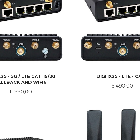
X25 - 5G / LTE CAT 19/20
DIGI IX25 - LTE - 
ALLBACK AND WIFI6
Pris
6 490,00
Pris
11 990,00
KJØP
KJØP