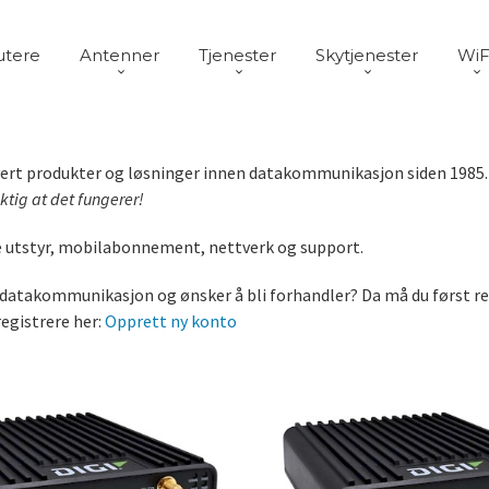
utere
Antenner
Tjenester
Skytjenester
WiF
vert produkter og løsninger innen datakommunikasjon siden 1985
iktig at det fungerer!
de utstyr, mobilabonnement, nettverk og support.
 datakommunikasjon og ønsker å bli forhandler? Da må du først re
egistrere her:
Opprett ny konto