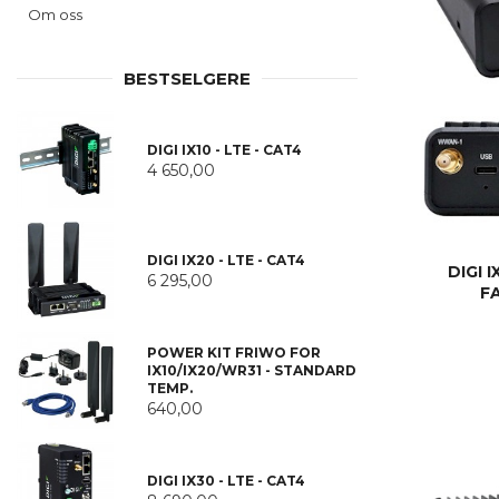
Om oss
BESTSELGERE
DIGI IX10 - LTE - CAT4
4 650,00
DIGI IX20 - LTE - CAT4
DIGI I
6 295,00
F
POWER KIT FRIWO FOR
IX10/IX20/WR31 - STANDARD
TEMP.
640,00
DIGI IX30 - LTE - CAT4