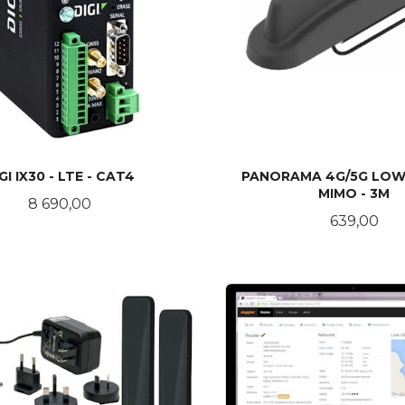
GI IX30 - LTE - CAT4
PANORAMA 4G/5G LOW
MIMO - 3M
Pris
8 690,00
Pris
639,00
KJØP
KJØP