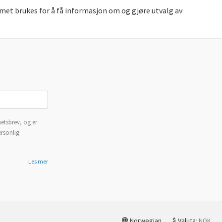
met brukes for å få informasjon om og gjøre utvalg av
etsbrev, og er
ersonlig
Les mer
Norwegian
Valuta
: NOK