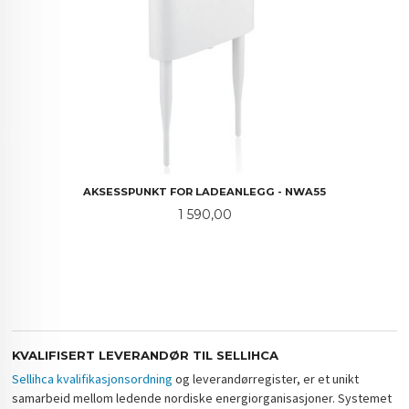
AKSESSPUNKT FOR LADEANLEGG - NWA55
Pris
1 590,00
KVALIFISERT LEVERANDØR TIL SELLIHCA
Sellihca kvalifikasjonsordning
og leverandørregister, er et unikt
samarbeid mellom ledende nordiske energiorganisasjoner. Systemet