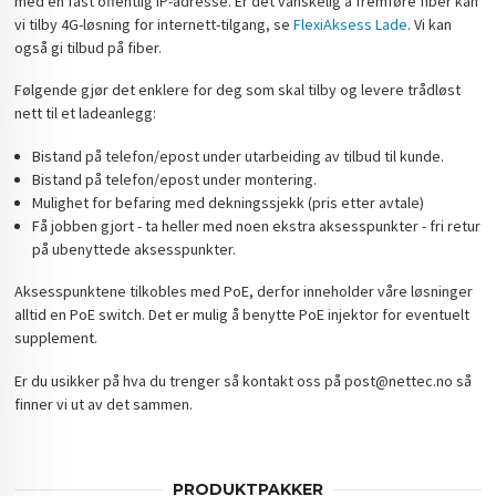
med en fast offentlig IP-adresse. Er det vanskelig å fremføre fiber kan
vi tilby 4G-løsning for internett-tilgang, se
FlexiAksess Lade
. Vi kan
også gi tilbud på fiber.
Følgende gjør det enklere for deg som skal tilby og levere trådløst
nett til et ladeanlegg:
Bistand på telefon/epost under utarbeiding av tilbud til kunde.
Bistand på telefon/epost under montering.
Mulighet for befaring med dekningssjekk (pris etter avtale)
Få jobben gjort - ta heller med noen ekstra aksesspunkter - fri retur
på ubenyttede aksesspunkter.
Aksesspunktene tilkobles med PoE, derfor inneholder våre løsninger
alltid en PoE switch. Det er mulig å benytte PoE injektor for eventuelt
supplement.
Er du usikker på hva du trenger så kontakt oss på post@nettec.no så
finner vi ut av det sammen.
PRODUKTPAKKER