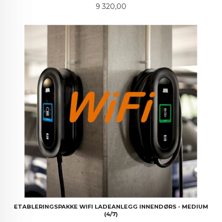
Pris
9 320,00
ETABLERINGSPAKKE WIFI LADEANLEGG INNENDØRS - MEDIUM
(4/7)