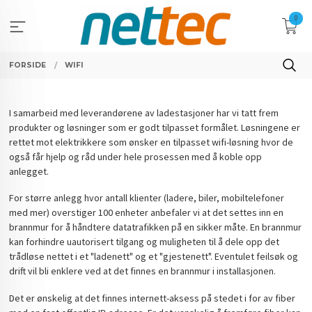
Gå
0
til
innholdet
FORSIDE
WIFI
I samarbeid med leverandørene av ladestasjoner har vi tatt frem
produkter og løsninger som er godt tilpasset formålet. Løsningene er
rettet mot elektrikkere som ønsker en tilpasset wifi-løsning hvor de
også får hjelp og råd under hele prosessen med å koble opp
anlegget.
For større anlegg hvor antall klienter (ladere, biler, mobiltelefoner
med mer) overstiger 100 enheter anbefaler vi at det settes inn en
brannmur for å håndtere datatrafikken på en sikker måte. En brannmur
kan forhindre uautorisert tilgang og muligheten til å dele opp det
trådløse nettet i et "ladenett" og et "gjestenett". Eventulet feilsøk og
drift vil bli enklere ved at det finnes en brannmur i installasjonen.
Det er ønskelig at det finnes internett-aksess på stedet i for av fiber