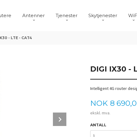
utere
Antenner
Tjenester
Skytjenester
WiF
IX30 - LTE - CAT4
DIGI IX30 - 
Intelligent 4G router desi
Pris
NOK
8 690,
ekskl. mva.
Next
ANTALL