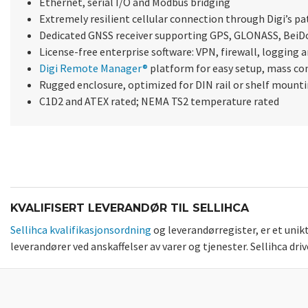
Ethernet, serial I/O and Modbus bridging
Extremely resilient cellular connection through Digi’s p
Dedicated GNSS receiver supporting GPS, GLONASS, BeiDo
License-free enterprise software: VPN, firewall, logging 
Digi Remote Manager®
platform for easy setup, mass c
Rugged enclosure, optimized for DIN rail or shelf mount
C1D2 and ATEX rated; NEMA TS2 temperature rated
KVALIFISERT LEVERANDØR TIL SELLIHCA
Sellihca kvalifikasjonsordning
og leverandørregister, er et uni
leverandører ved anskaffelser av varer og tjenester. Sellihca dr