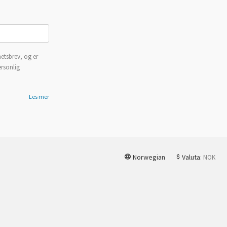
etsbrev, og er
ersonlig
Les mer
Norwegian
Valuta
: NOK