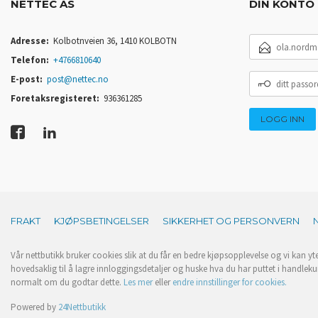
NETTEC AS
DIN KONTO
E-
Adresse:
Kolbotnveien 36, 1410 KOLBOTN
POSTADRESSE
Telefon:
+4766810640
DITT
E-post:
post@nettec.no
PASSORD
Foretaksregisteret:
936361285
FRAKT
KJØPSBETINGELSER
SIKKERHET OG PERSONVERN
Vår nettbutikk bruker cookies slik at du får en bedre kjøpsopplevelse og vi kan yt
hovedsaklig til å lagre innloggingsdetaljer og huske hva du har puttet i handleku
normalt om du godtar dette.
Les mer
eller
endre innstillinger for cookies.
Powered by
24Nettbutikk