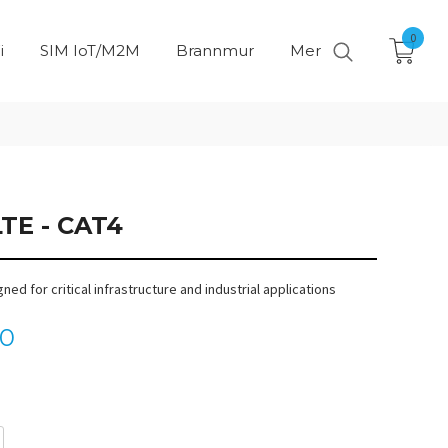
0
i
SIM IoT/M2M
Brannmur
Mer
LTE - CAT4
gned for critical infrastructure and industrial applications
00