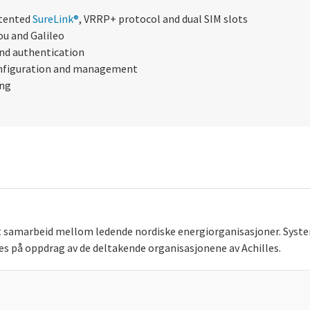
atented
SureLink®
, VRRP+ protocol and dual SIM slots
u and Galileo
and authentication
onfiguration and management
ing
kt samarbeid mellom ledende nordiske energiorganisasjoner. Syste
ives på oppdrag av de deltakende organisasjonene av Achilles.