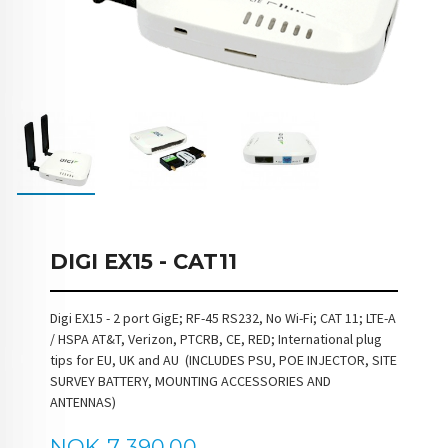
DIGI EX15 - CAT11
Digi EX15 - 2 port GigE; RF-45 RS232, No Wi-Fi; CAT 11; LTE-A
/ HSPA AT&T, Verizon, PTCRB, CE, RED; International plug
tips for EU, UK and AU (INCLUDES PSU, POE INJECTOR, SITE
SURVEY BATTERY, MOUNTING ACCESSORIES AND
ANTENNAS)
Pris
NOK
7 390,00