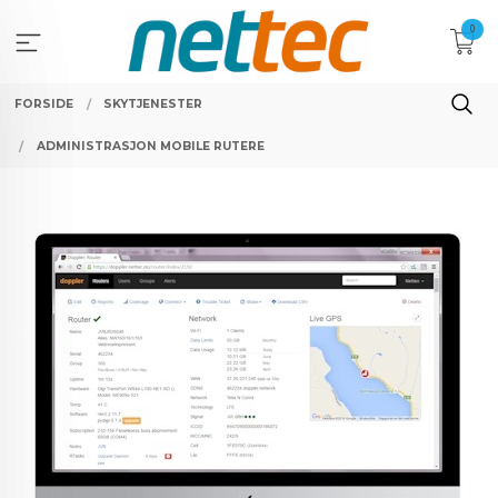
Gå
0
til
innholdet
FORSIDE
SKYTJENESTER
ADMINISTRASJON MOBILE RUTERE