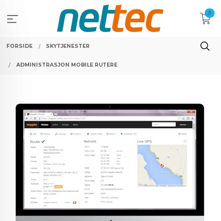
Gå
0
til
innholdet
FORSIDE
SKYTJENESTER
ADMINISTRASJON MOBILE RUTERE