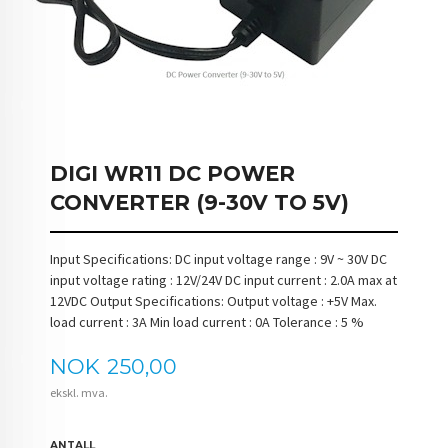
DIGI WR11 DC POWER
CONVERTER (9-30V TO 5V)
Input Specifications: DC input voltage range : 9V ~ 30V DC
input voltage rating : 12V/24V DC input current : 2.0A max at
12VDC Output Specifications: Output voltage : +5V Max.
load current : 3A Min load current : 0A Tolerance : 5 %
Pris
NOK
250,00
ekskl. mva.
ANTALL